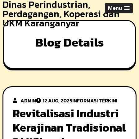
Dinas Perindustrian,
Skip
Menu
Perdagangan, Koperasi dan
to
UKM Karanganyar
content
Blog Details
ADMIN
12 AUG, 2025
INFORMASI TERKINI
Revitalisasi Industri
Kerajinan Tradisional