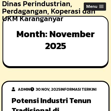
Dinas Perindustrian,
Skip
Menu
Perdagangan, Koperasi dan
to
UKM Karanganyar
content
Month:
November
2025
ADMIN
30 NOV, 2025
INFORMASI TERKINI
Potensi Industri Tenun
Tradisional di