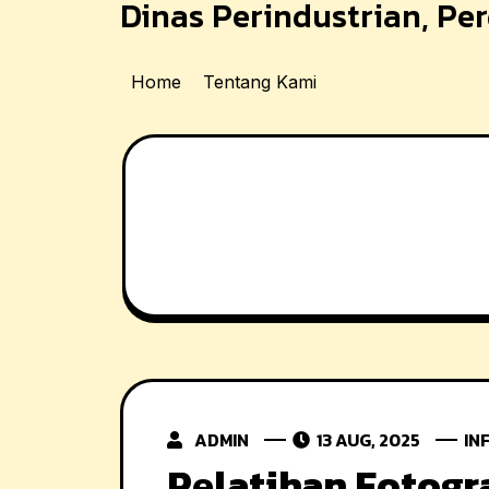
Dinas Perindustrian, P
Skip
to
content
Home
Tentang Kami
ADMIN
13 AUG, 2025
IN
Pelatihan Fotogr