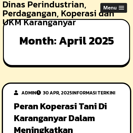
Dinas Perindustrian,
Skip
Menu
Perdagangan, Koperasi dan
to
UKM Karanganyar
content
Month:
April 2025
ADMIN
30 APR, 2025
INFORMASI TERKINI
Peran Koperasi Tani Di
Karanganyar Dalam
Meningkatkan