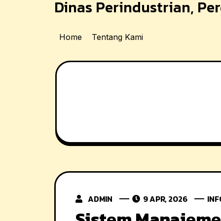
Dinas Perindustrian, P
Skip
to
content
Home
Tentang Kami
ADMIN
9 APR, 2026
INF
Sistem Manajeme