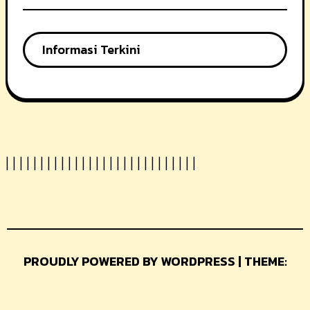
Informasi Terkini
|
|
|
|
|
|
|
|
|
|
|
|
|
|
|
| |
|
|
|
|
|
|
|
|
|
|
|
PROUDLY POWERED BY WORDPRESS | THEME:
GLAMER BY
THEMEUNIVER