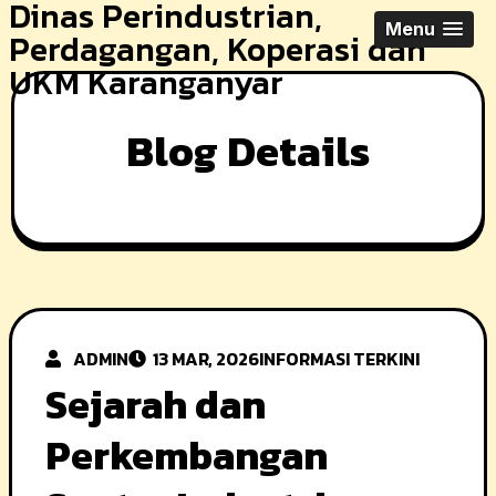
Dinas Perindustrian,
Skip
Menu
Perdagangan, Koperasi dan
to
UKM Karanganyar
content
Blog Details
ADMIN
13 MAR, 2026
INFORMASI TERKINI
Sejarah dan
Perkembangan