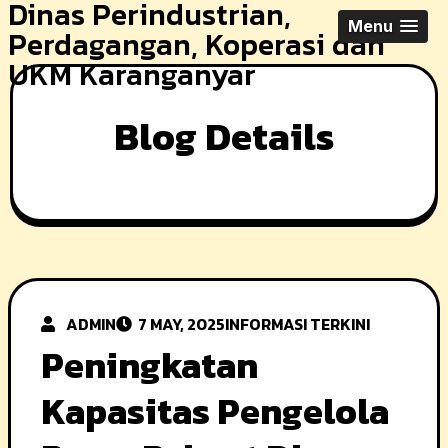
Dinas Perindustrian,
Skip
Menu
Perdagangan, Koperasi dan
to
UKM Karanganyar
content
Blog Details
ADMIN
7 MAY, 2025
INFORMASI TERKINI
Peningkatan
Kapasitas Pengelola