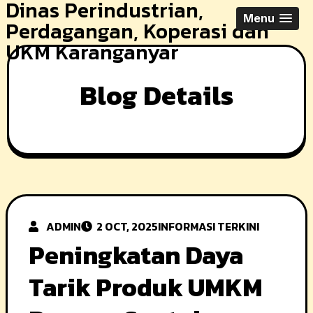
Dinas Perindustrian,
Skip
Menu
Perdagangan, Koperasi dan
to
UKM Karanganyar
content
Blog Details
ADMIN
2 OCT, 2025
INFORMASI TERKINI
Peningkatan Daya
Tarik Produk UMKM