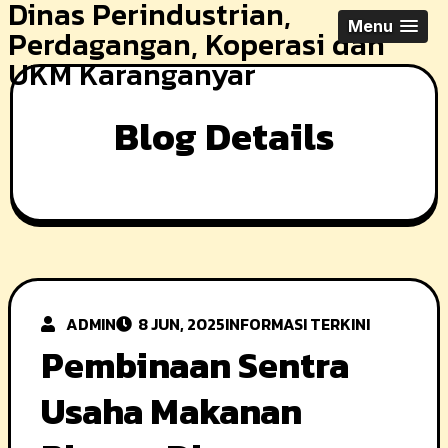
Dinas Perindustrian,
Skip
Menu
Perdagangan, Koperasi dan
to
UKM Karanganyar
content
Blog Details
ADMIN
8 JUN, 2025
INFORMASI TERKINI
Pembinaan Sentra
Usaha Makanan