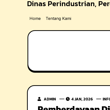
Dinas Perindustrian, P
Skip
to
content
Home
Tentang Kami
ADMIN
4 JAN, 2026
INF
Pemberdayaan Di