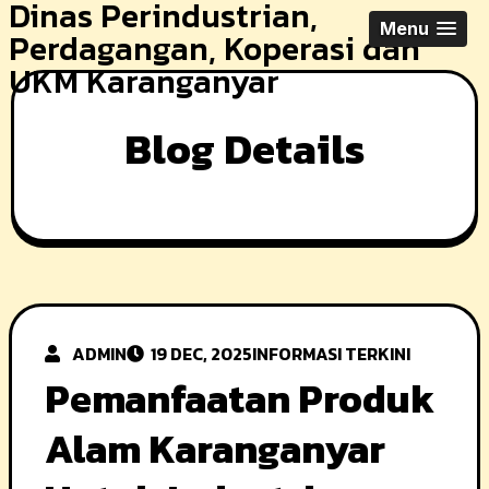
Dinas Perindustrian,
Skip
Menu
Perdagangan, Koperasi dan
to
UKM Karanganyar
content
Blog Details
ADMIN
19 DEC, 2025
INFORMASI TERKINI
Pemanfaatan Produk
Alam Karanganyar