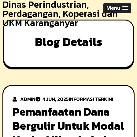
Dinas Perindustrian,
Skip
Menu
Perdagangan, Koperasi dan
to
UKM Karanganyar
content
Blog Details
ADMIN
4 JUN, 2025
INFORMASI TERKINI
Pemanfaatan Dana
Bergulir Untuk Modal