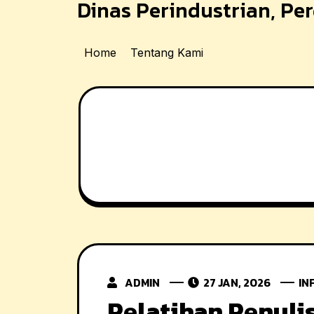
Dinas Perindustrian, P
Skip
to
content
Home
Tentang Kami
ADMIN
27 JAN, 2026
IN
Pelatihan Penuli