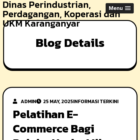
Dinas Perindustrian,
Skip
Menu
Perdagangan, Koperasi dan
to
UKM Karanganyar
content
Blog Details
ADMIN
25 MAY, 2025
INFORMASI TERKINI
Pelatihan E-
Commerce Bagi