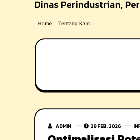
Dinas Perindustrian, P
Skip
to
content
Home
Tentang Kami
ADMIN
28 FEB, 2026
IN
Optimalisasi Pot