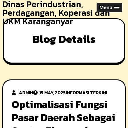
Dinas Perindustrian,
Skip
Menu
Perdagangan, Koperasi dan
to
UKM Karanganyar
content
Blog Details
ADMIN
15 MAY, 2025
INFORMASI TERKINI
Optimalisasi Fungsi
Pasar Daerah Sebagai