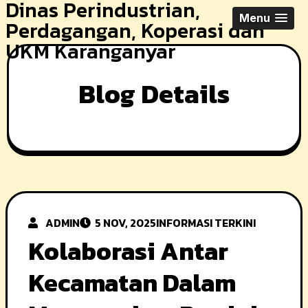
Dinas Perindustrian,
Skip
Menu
Perdagangan, Koperasi dan
to
UKM Karanganyar
content
Blog Details
ADMIN
5 NOV, 2025
INFORMASI TERKINI
Kolaborasi Antar
Kecamatan Dalam