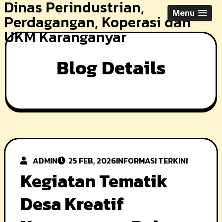
Dinas Perindustrian,
Skip
Menu
Perdagangan, Koperasi dan
to
UKM Karanganyar
content
Blog Details
ADMIN
25 FEB, 2026
INFORMASI TERKINI
Kegiatan Tematik
Desa Kreatif