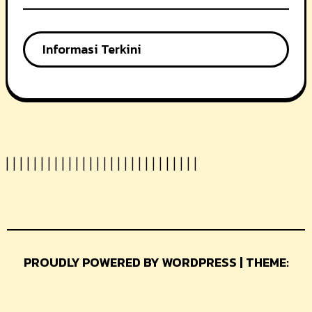
Informasi Terkini
|
|
|
|
|
|
|
|
|
|
|
|
|
|
|
| |
|
|
|
|
|
|
|
|
|
|
|
PROUDLY POWERED BY WORDPRESS | THEME:
GLAMER BY
THEMEUNIVER