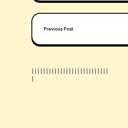
Post
Previous Post
navigation
|
|
|
|
|
|
|
|
|
|
|
|
|
|
|
| |
|
|
|
|
|
|
|
|
|
|
|
PROUDLY