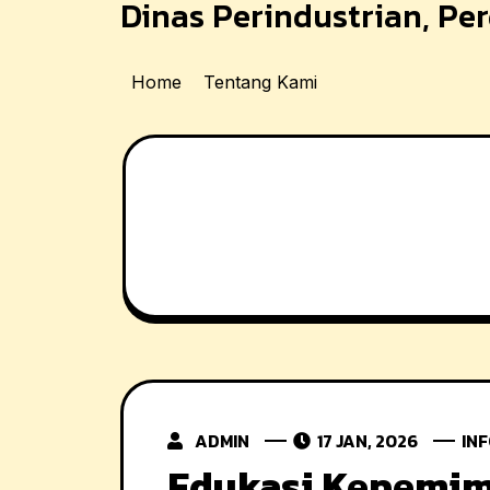
Dinas Perindustrian, P
Skip
to
content
Home
Tentang Kami
ADMIN
17 JAN, 2026
INF
Edukasi Kepemi