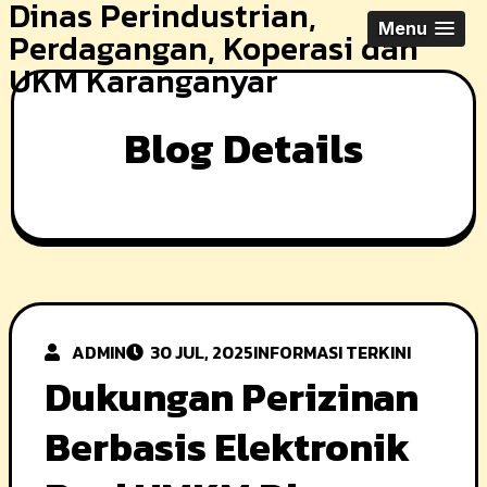
Dinas Perindustrian,
Skip
Menu
Perdagangan, Koperasi dan
to
UKM Karanganyar
content
Blog Details
ADMIN
30 JUL, 2025
INFORMASI TERKINI
Dukungan Perizinan
Berbasis Elektronik